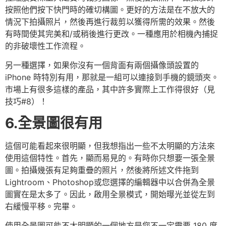
按照他們按下快門時的確切構圖。更好的方法是在不放大的
情況下拍攝照片，然後再進行裁剪以獲得所需的效果。然後
有時間使其完美和/或稍後進行更改。一種應用於相機內捕捉
的非破壞性工作流程。
另一種選擇，如果你沒有一個背面有兩個攝像頭設置的
iPhone 時特別​​有用，那就是一組可以連接到手機的鏡頭夾。
市場上有很多這樣的產品，其中許多實際上工作得很好（見
技巧#8）！
6.全景圖很有用
這個可能看起來很明顯，但我想指出一些不太明顯的方法來
使用這個特性。首先，顯而易見的。有時你只想要一張全景
圖。拍攝幾張有足夠重疊的照片，然後將所述文件拖到
Lightroom、Photoshop或您選擇的編輯器中以合併為全景
圖實在是太多了。因此，啟用全景模式，開始曝光並從左到
右緩慢平移。完畢。
使用全景圖可能不太明顯的一個地方是您不一定需要 180 度