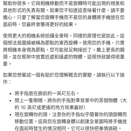
幫助你很多。它與相機移動而不是旋轉時可能出現的視差和
其他形式的失真有關。如果您不知道這意味著什麼，請不要
擔心，只要了解當您旋轉手機而不是您的身體將手機放在您
面前時，您最終會獲得更好的結果。
使用更大的相機系統拍攝全景時，同樣的原理也是如此。這
個想法是圍繞被稱為節點的東西旋轉。使用您的手機，只需
將相機本身視為節點，您可能就足夠接近了。戴上更長的鏡
頭，並在框架中放置近處和遠處的物體，這很快就變得很重
要。
如果您想嘗試一個有助於您理解概念的實驗，請執行以下操
作：
將手指放在臉前約一英尺左右。
閉上一隻眼睛，將你的手指對準背景中的某個物體（大
約 10 英尺或更遠的地方效果最好）
現在旋轉你的頭，注意你的手指似乎隨著你的頭旋轉而
移動位置。這與您在旋轉身體以創建全景圖時將手機放
在面前時發生的情況相同。它可以很快把事情搞砸。