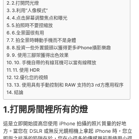
2.打開閃光燈
3.利用“人像模式”
4.点击屏幕调整焦点和曝光
5.拍照時不要捏縮放
6.全景圖很有用
7. 拍全景時轉動手機而不是身體
8.投資一些外置鏡頭以獲得更多iPhone攝影樂趣
9. 使用三腳架獲得出色效果
10. 手機自帶的有線耳機可以當有線釋放
11. 使用 HDR
12.優化您的視頻
13. 使用具有手動控制和 RAW 支持的3 rd方應用程序
結論
1.打開房間裡所有的燈
這是立即開始提高您使用 iPhone 拍攝的照片質量的好地
方。當您在 DSLR 或無反光鏡相機上拿起 iPhone 時，您立
即與之抗爭的陷阱在於，您在小得多的傳感器前面使用小得