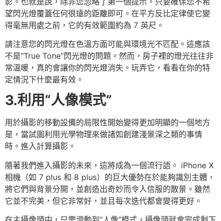
影。也就是說，除非您忽略了第一個提示。只要確保您不希
望閃光燈覆蓋任何很遠的距離即可。在平方反比定律使它變
得毫無用處之前，它的有效範圍約為 7 英尺。
請注意您的閃光燈在色溫方面可能與環境光不匹配。這應該
不是“True Tone”閃光燈的問題。然而，房子裡的燈光往往非
常溫暖，真的會讓你的閃光燈消失。玩弄它，看看在你的特
定情況下什麼最有效。
3.利用“人像模式”
用於攝影的移動設備的局限性開始變得更加明顯的一個地方
是，當試圖利用光學物理來做諸如創建淺景深之類的事情
時。進入計算攝影。
隨著我們進入攝影的未來，這將成為一個流行語。 iPhone X
相機（如 7 plus 和 8 plus）的巨大優勢在於能夠識別主體，
將它們與背景分開，並創造出奇妙而令人信服的散景。雖然
它並不完美，但它非常好，並且每次迭代都會變得更好。
在主攝像頭中，只需滑動到“人像”模式，攝像頭就會完成剩下