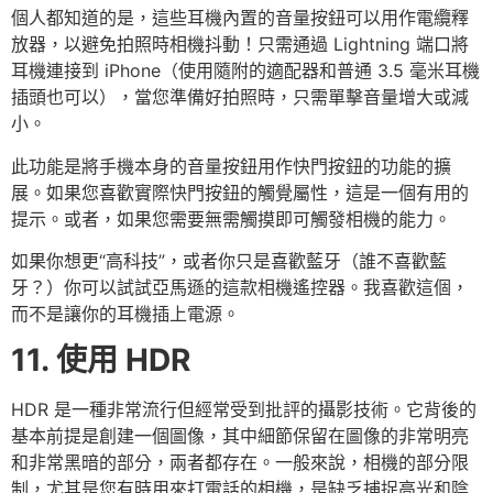
個人都知道的是，這些耳機內置的音量按鈕可以用作電纜釋
放器，以避免拍照時相機抖動！只需通過 Lightning 端口將
耳機連接到 iPhone（使用隨附的適配器和普通 3.5 毫米耳機
插頭也可以），當您準備好拍照時，只需單擊音量增大或減
小。
此功能是將手機本身的音量按鈕用作快門按鈕的功能的擴
展。如果您喜歡實際快門按鈕的觸覺屬性，這是一個有用的
提示。或者，如果您需要無需觸摸即可觸發相機的能力。
如果你想更“高科技”，或者你只是喜歡藍牙（誰不喜歡藍
牙？）你可以試試亞馬遜的這款相機遙控器。我喜歡這個，
而不是讓你的耳機插上電源。
11. 使用 HDR
HDR 是一種非常流行但經常受到批評的攝影技術。它背後的
基本前提是創建一個圖像，其中細節保留在圖像的非常明亮
和非常黑暗的部分，兩者都存在。一般來說，相機的部分限
制，尤其是您有時用來打電話的相機，是缺乏捕捉高光和陰