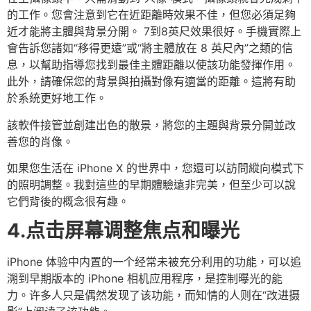
的工作。您會注意到它在近距離時效果不佳，但您必須足夠
近才能將主體與背景分開。 7到8英尺效果很好。手機實際上
會告訴您諸如“移得更遠”或“將主體放在 8 英尺內”之類的信
息，以幫助指導您找到最佳主體距離以使該功能發揮作用。
此外，請確保您的背景與拍攝對像有適當的距離。這將有助
於系統更好地工作。
該軟件接管並創建出色的散景，將您的主題與背景分開並改
善您的肖像。
如果您生活在 iPhone X 的世界中，您還可以訪問縱向模式下
的照明調整。我對這些的早期體驗遠非完美，但至少可以說
它們背後的概念很有趣。
4.点击屏幕调整焦点和曝光
iPhone 体验中内置的一个经常未被充分利用的功能，可以追
溯到早期版本的 iPhone 相机应用程序，是控制曝光的能
力。许多人只是偶然发现了该功能，而知情的人则在“改进摄