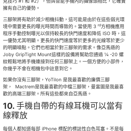
見技巧 #1 和 #2），但與智能手機內的攝像頭相比，它確實
擁有自己的優勢。
三腳架將有助於減少相機抖動，這可能是由於在這些弱光環
rd
境中需要更長的曝光時間而導致的。當使用 3
方相機應用
程序手動控制曝光以保持較長的快門速度和降低 ISO 時，這
一優勢尤其明顯。更長的快門速度等於更多的光線等於更少
的明顯噪點。它們也相當於對三腳架的需求。像亞馬遜的
Joby GripTight Mount這樣的設備將幫助您通過 ¼ -20 螺
紋輕鬆地將手機連接到任何三腳架上。一個方便的小部件，
你幾乎不會在相機包中註意到它。
如果你沒有三腳架，YoTilon 是我最喜歡的廉價三腳
架， Mactrem是我最喜歡的中檔三腳架，曼富圖是我最喜
歡的高端三腳架。所有這些都來自亞馬遜。
10.
手機自帶的有線耳機可以當有
線釋放
每個人都知道每部 iPhone 標配的標誌性白色耳塞。不是每