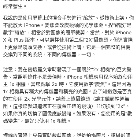
經常發生。
我說的是使用屏幕上的捏合手勢進行“縮放”。從技術上講，你
不能放大 iPhone。變焦會改變鏡頭的光學焦距。捏“縮放”是
數字“縮放”，相當於對圖像的簡單裁剪。當然，對於 iPhone
X 和 Plus 版本，可以選擇使用第二個“2X”攝像頭。但這實際
上更像是鏡頭交換，或者從技術上講，它是一個完整的相機
交換到不同的系統，不同的傳感器，一切。
注意：我在寫這篇文章時發現了一個關於“2x 相機”的巨大警
告。當照明條件不是最佳時，iPhone 相機應用程序始終使用
主 1x 相機，當您點擊 2x 時，它使用數字“變焦”。這是因為
1x 相機具有稍大的傳感器和稍亮的光圈。為了知道您是否真
的在使用 2x 光學元件，請蓋上遠攝鏡頭（讓主鏡頭暢通無
阻，這樣您就知道您正在覆蓋正確的鏡頭）並切換到“2x”。
如果你真的切換了圖像應該變暗。如果沒有，您使用的是“數
碼變焦”，最好只使用 1x 相機。
捏縮放實際上只是實時裁剪圖像，然後拍攝照片，讓攝影師