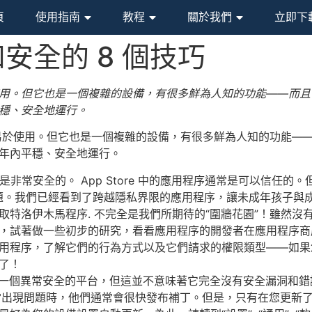
頁
使用指南
教程
關於我們
立即下
康和安全的 8 個技巧
於使用。但它也是一個複雜的設備，有很多鮮為人知的功能——而且
平穩、安全地運行。
大且易於使用。但它也是一個複雜的設備，有很多鮮為人知的功能—
來幾年內平穩、安全地運行。
平台是非常安全的。 App Store 中的應用程序通常是可以信任的。
嚴重的問題。我們已經看到了跨越隱私界限的應用程序，讓未成年孩
取特洛伊木馬程序. 不完全是我們所期待的“圍牆花園”！雖然
，試著做一些初步的研究，看看應用程序的開發者在應用程序商
用程序，了解它們的行為方式以及它們請求的權限類型——如果
了！
是一個異常安全的平台，但這並不意味著它完全沒有安全漏洞和錯誤—
法，當出現問題時，他們通常會很快發布補丁。但是，只有在您更新