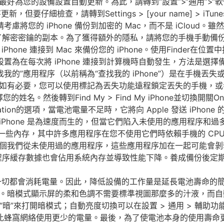
為您的設備設置自動更新。為此，請轉到“設置”>“通用”>“軟
要仔細檢查，請轉到Settings > [your name] > iTun
慮將您的 iPhone 備份到加密的 Mac，而不是 iCloud。雖
留了解密密鑰的副本。為了獲得額外的隱私，請將您的手機手動備份到加密
e 連接到 Mac 來備份您的 iPhone。使用Finder在位置中找到
置為在每次將 iPhone 連接到計算機時自動發生，方法是選擇備份 
“查找我的”應用程序（以前稱為“查找我的 iPhone”）是在手
如有必要，您可以使用標記為丟失功能遠程鎖定丟失的手機，或
的姓名。然後轉到Find My > Find My iPhone並切
ation的選項，當電池電量不足時，它將向 Apple 發送 iPhone
Phone 是為速度而生的，但當它們陷入未使用的應用程序和
會佔用一些內存，其中許多應用程序在您不使用它們時依賴手機的 C
個我們從未使用過的應用程序，這些應用程序加在一起可能會剝
程序緩存數據也會佔用系統內存並導致性能下降。養成備份後定期清除
 上發生的一切都會消耗電量。因此，降低設備的工作量是延長電池壽
暗模式顯示屏的柔和色調不需要標準視圖那麼多的汁液，而自動亮度
“暗”來打開暗模式；自動亮度切換可以在設置 > 通用 > 輔助功
它們比蜂窩網絡使用更少的電量。最後，為了使電池本身的使用壽