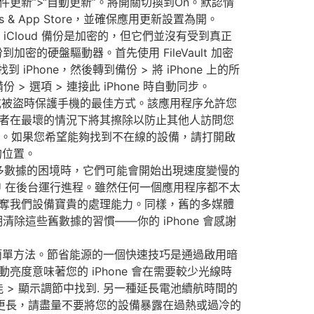
件更新”>“自動更新”。將開關切換到On。默認情
es & App Store，並確保應用更新設置為開。
然 iCloud 備份是加密的，但它們並沒有受到真正
的硬盤驅動器。首先使用 FileVault 加密
 iPhone，然後轉到備份 > 將 iPhone 上的所
> 選項 > 連接此 iPhone 時自動同步。
機丟失或被盜時保護手機的最佳方式。該應用程序允許您
者在最壞的情況下將其擦除以防止其他人訪問您
換開關On。如果您希望能夠找到不在線的設備，請打開啟
 的位置。
過多數據的困境時，它們可能會開始出現速度變慢的
PU 在後台運行進程。雖然任何一個應用程序都不太
奪我們設備寶貴的處理能力。同樣，舊的多媒體
這些舊數據的習慣——你的 iPhone 會感謝
命的簡單方法。節省能源的一個快速技巧是通過啟用暗
意味著您的 iPhone 會在需要較少光線時
能 > 顯示調節中找到. 另一種延長電池續航時間的
命更長，請盡量不要將您的設備暴露在過熱或過冷的