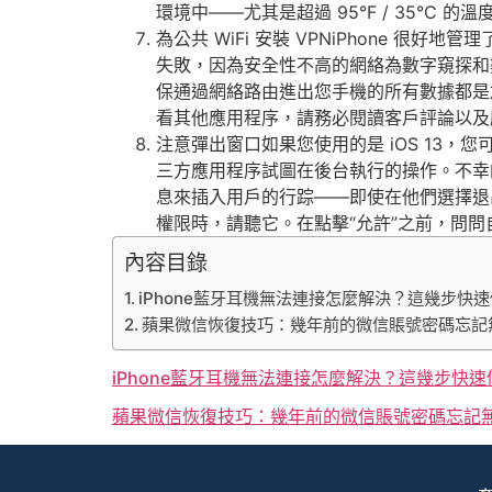
環境中——尤其是超過 95°F / 35°C 
為公共 WiFi 安裝 VPNiPhone 很
失敗，因為安全性不高的網絡為數字窺探和數
保通過網絡路由進出您手機的所有數據都是加密的。
看其他應用程序，請務必閱讀客戶評論以及應
注意彈出窗口如果您使用的是 iOS 13，
三方應用程序試圖在後台執行的操作。不幸
息來插入用戶的行踪——即使在他們選擇退出
權限時，請聽它。在點擊“允許”之前，問
內容目錄
iPhone藍牙耳機無法連接怎麼解決？這幾步快
蘋果微信恢復技巧：幾年前的微信賬號密碼忘記
iPhone藍牙耳機無法連接怎麼解決？這幾步快速
蘋果微信恢復技巧：幾年前的微信賬號密碼忘記