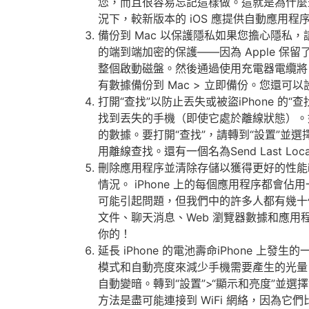
您，而且很容易忘記這樣做。這就是為什麼最好
況下，較新版本的 iOS 應提供自動應用程序更新，但
備份到 Mac 以保護隱私如果您擔心隱私，請考
的端到端加密的保護——因為 Apple 保
整個啟動磁盤。然後通過使用充電器電纜將 iPhon
有數據備份到 Mac > 立即備份。您還可以設
打開“查找”以防止丟失或被盜iPhone 的
找到丟失的手機（即使它處於離線狀態）。
的數據。要打開“查找”，請轉到“設置”並選擇您
用離線查找。還有一個名為Send Last Loc
刪除應用程序並清除存儲以獲得更好的性能i
情況。 iPhone 上的每個應用程序都
可能引起問題，但我們中的許多人都有幾十
文件、聊天消息、Web 瀏覽器數據和應用
你的！
延長 iPhone 的電池壽命iPhone
模式和自動亮度來減少手機需要產生的光量。
自動變暗。轉到“設置”>“顯示和亮度”並選擇
方法是盡可能連接到 WiFi 網絡，因為