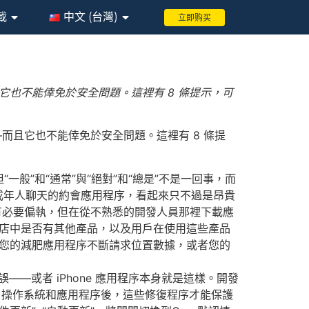
載
中文 (台灣)
立即购买
它也不能倖免於安全問題。這裡有 8 條提示，可
—而且它也不能倖免於安全問題。這裡有 8 條提
但“一般”和“通常”與“絕對”和“總是”不是一回事，而
子與成年人聊天的約會應用程序，看起來只不過是昂貴
沒有必要偏執，但在從不熟悉的開發人員那裡下載應
店中是否有其他產品，以及用戶在使用這些產品
您的減肥應用程序不斷請求位置數據，或者您的
—或者 iPhone 應用程序本身就是這樣。開發
了操作系統和應用程序後，這些修復程序才能保護