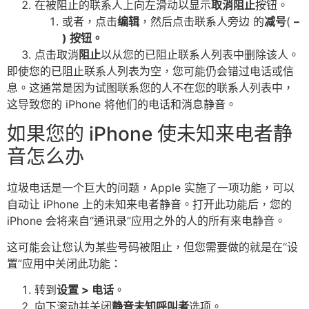
在被阻止的联系人上向左滑动以显示
取消阻止
按钮。
或者，点击
编辑
，然后点击联系人旁边 的
减号
(
–
) 按钮。
点击取消
阻止
以从您的已阻止联系人列表中删除该人。
即使您的已阻止联系人列表为空，您可能仍会错过电话或信
息。这通常是因为试图联系您的人不在您的联系人列表中，
这导致您的 iPhone 将他们的电话和消息静音。
如果您的 iPhone 使未知来电者静
音怎么办
垃圾电话是一个巨大的问题，Apple 实施了一项功能，可以
自动让 iPhone 上的未知来电者静音。打开此功能后，您的
iPhone 会将来自“通讯录”应用之外的人的所有来电静音。
这可能会让您认为某些号码被阻止，但您需要做的就是在“设
置”应用中关闭此功能：
转到
设置 > 电话
。
向下滚动并关闭
静音未知呼叫者
选项。