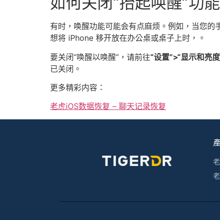
如何关闭“抬起唤醒”功能
有时，唤醒功能可能会有点麻烦。例如，当您的
想将 iPhone 移开放在办公桌或桌子上时，。
要关闭“唤醒以唤醒”，请前往
“设置”>“显示和亮度
已关闭。
更多精彩内容：
老虎iOS数据恢复 – 聊天记录恢复
老
老