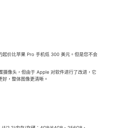
现在的起价比苹果 Pro 手机低 300 美元。但是您不会
两个后置摄像头，但由于 Apple 对软件进行了改进，它
更好，整体图像更清晰。
 前 (ƒ/2.2)内存/存储：4GB/64GB、256GB、