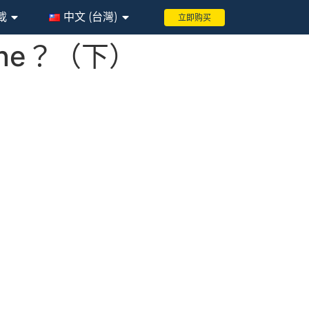
載
中文 (台灣)
立即购买
one？（下）