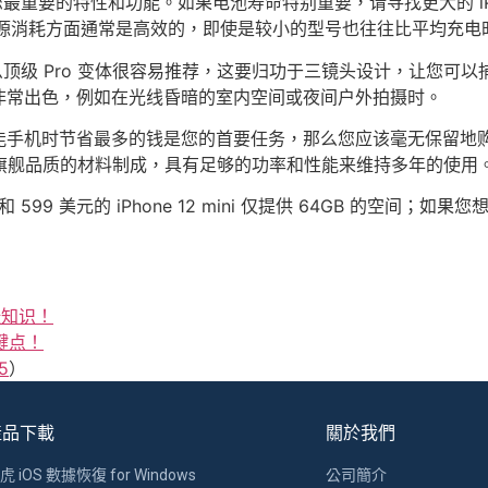
估对您最重要的特性和功能。如果电池寿命特别重要，请寻找更大的 i
在能源消耗方面通常是高效的，即使是较小的型号也往往比平均充电
，那么顶级 Pro 变体很容易推荐，这要归功于三镜头设计，让您
非常出色，例如在光线昏暗的室内空间或夜间户外拍摄时。
节省最多的钱是您的首要任务，那么您应该毫无保留地购买 iPhone
然由旗舰品质的材料制成，具有足够的功率和性能来维持多年的使用
 和 599 美元的 iPhone 12 mini 仅提供 64GB 的空间；
。
涨知识！
键点！
5
）
產品下載
關於我們
虎 iOS 數據恢復 for Windows
公司簡介