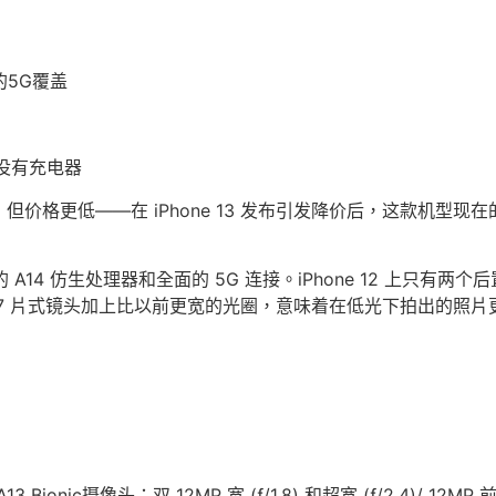
的5G覆盖
里没有充电器
许多最佳方面，但价格更低——在 iPhone 13 发布引发降价后，这款机型
。
同的 A14 仿生处理器和全面的 5G 连接。iPhone 12 上只有
7 片式镜头加上比以前更宽的光圈，意味着在低光下拍出的照片
3 Bionic摄像头：双 12MP 宽 (ƒ/1.8) 和超宽 (ƒ/2.4)/ 12MP